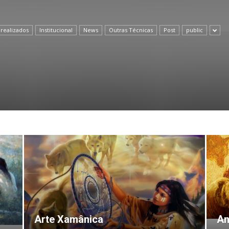
 realizados
Institucional
News
Outras Técnicas
Post
public
de
Almeida
Arte Xamânica
An