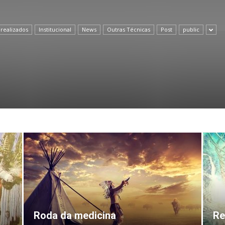
 realizados
Institucional
News
Outras Técnicas
Post
public
de
Almeida
Roda da medicina
Re