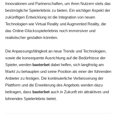
Innovationen und Partnerschaften, um ihren Nutzern stets das
bestmögliche Spielerlebnis zu bieten. Ein wichtiger Aspekt der
zukünftigen Entwicklung ist die Integration von neuen
Technologien wie Virtual Reality und Augmented Reality, die
das Online-Glücksspielerlebnis noch immersiver und
realistischer gestalten könnten.
Die Anpassungsfähigkeit an neue Trends und Technologien,
sowie die konsequente Ausrichtung auf die Bedürfnisse der
Spieler, werden
baxterbet
dabei helfen, sich langfristig am
Markt zu behaupten und seine Position als einer der führenden
Anbieter zu festigen. Die kontinuierliche Verbesserung der
Plattform und die Erweiterung des Angebots werden dazu
beitragen, dass
baxterbet
auch in Zukunft ein attraktives und
lohnendes Spielerlebnis bietet.