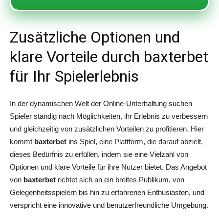
Zusätzliche Optionen und
klare Vorteile durch baxterbet
für Ihr Spielerlebnis
In der dynamischen Welt der Online-Unterhaltung suchen
Spieler ständig nach Möglichkeiten, ihr Erlebnis zu verbessern
und gleichzeitig von zusätzlichen Vorteilen zu profitieren. Hier
kommt
baxterbet
ins Spiel, eine Plattform, die darauf abzielt,
dieses Bedürfnis zu erfüllen, indem sie eine Vielzahl von
Optionen und klare Vorteile für ihre Nutzer bietet. Das Angebot
von
baxterbet
richtet sich an ein breites Publikum, von
Gelegenheitsspielern bis hin zu erfahrenen Enthusiasten, und
verspricht eine innovative und benutzerfreundliche Umgebung.