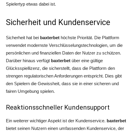
Spielertyp etwas dabei ist.
Sicherheit und Kundenservice
Sicherheit hat bei
baxterbet
höchste Priorität. Die Plattform
verwendet modernste Verschlüsselungstechnologien, um die
persönlichen und finanziellen Daten der Nutzer zu schützen.
Darüber hinaus verfügt
baxterbet
über eine gültige
Glücksspiellizenz, die sicherstellt, dass die Plattform den
strengen regulatorischen Anforderungen entspricht. Dies gibt
den Spielern die Gewissheit, dass sie in einer sicheren und
fairen Umgebung spielen.
Reaktionsschneller Kundensupport
Ein weiterer wichtiger Aspekt ist der Kundenservice.
baxterbet
bietet seinen Nutzern einen umfassenden Kundenservice, der