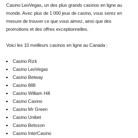
Casino LeoVegas, un des plus grands casinos en ligne au
monde. Avec plus de 1 000 jeux de casino, vous serez en
mesure de trouver ce que vous aimez, ainsi que des
promotions et des offres exceptionnelles.
Voici les 10 meilleurs casinos en ligne au Canada :
Casino Rizk
Casino LeoVegas
Casino Betway
Casino 888
Casino William Hill
Casino Casino
Casino Mr Green
Casino Unibet
Casino Betsson
Casino InterCasino