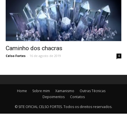
de
Almeida
Caminho dos chacras
Celso Fortes
-
16 de agosto de 2019
0
Home
Sobre mim
Xamanismo
Outras Técnicas
Depoimentos
Contatos
© SITE OFICIAL CELSO FORTES. Todos os direitos reservados.