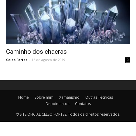
de
Almeida
Caminho dos chacras
Celso Fortes
-
16 de agosto de 2019
0
Home
Sobre mim
Xamanismo
Outras Técnicas
Depoimentos
Contatos
© SITE OFICIAL CELSO FORTES. Todos os direitos reservados.