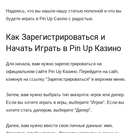
Надеюсь, что вы нашли нашу статью полезной и что вы
будете играть в Pin Up Casino с радостью.
Как Зарегистрироваться и
Начать Играть в Pin Up Казино
Для начала, вам нужно зарегистрироваться на
официальном сайте Pin Up Казино. Перейдите на сайт,
кликнув на ссылку “Зарегистрироваться” в верхнем меню.
Затем, вам нужно выбрать тип аккаунта: игрок или дилер.
Если вы хотите играть в игры, выберите “Игрок”. Если вы
хотите стать дилером, выберите “Дилер”.
Далее, вам нужно ввести свои личные данные: имя,