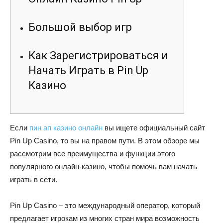
Большой выбор игр
Как Зарегистрироваться и
Начать Играть в Pin Up
Казино
Если
пин ап казино онлайн
вы ищете официальный сайт
Pin Up Casino, то вы на правом пути. В этом обзоре мы
рассмотрим все преимущества и функции этого
популярного онлайн-казино, чтобы помочь вам начать
играть в сети.
Pin Up Casino – это международный оператор, который
предлагает игрокам из многих стран мира возможность