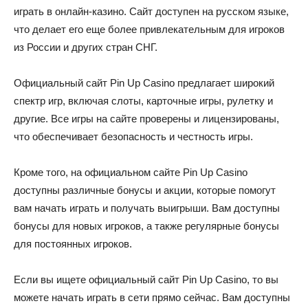
играть в онлайн-казино. Сайт доступен на русском языке,
что делает его еще более привлекательным для игроков
из России и других стран СНГ.
Официальный сайт Pin Up Casino предлагает широкий
спектр игр, включая слоты, карточные игры, рулетку и
другие. Все игры на сайте проверены и лицензированы,
что обеспечивает безопасность и честность игры.
Кроме того, на официальном сайте Pin Up Casino
доступны различные бонусы и акции, которые помогут
вам начать играть и получать выигрыши. Вам доступны
бонусы для новых игроков, а также регулярные бонусы
для постоянных игроков.
Если вы ищете официальный сайт Pin Up Casino, то вы
можете начать играть в сети прямо сейчас. Вам доступны