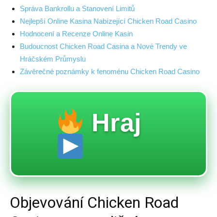
Správa Bankrollu a Stanovení Limitů
Nejlepší Online Kasina Nabízející Chicken Road Casino
Hodnocení a Recenze Online Kasin
Budoucnost Chicken Road Casina a Nové Trendy ve
Hráčském Průmyslu
Závěrečné poznámky k fenoménu Chicken Road Casino
Hraj
Objevování Chicken Road