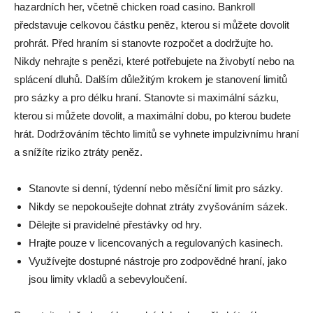
hazardních her, včetně chicken road casino. Bankroll
představuje celkovou částku peněz, kterou si můžete dovolit
prohrát. Před hraním si stanovte rozpočet a dodržujte ho.
Nikdy nehrajte s penězi, které potřebujete na živobytí nebo na
splácení dluhů. Dalším důležitým krokem je stanovení limitů
pro sázky a pro délku hraní. Stanovte si maximální sázku,
kterou si můžete dovolit, a maximální dobu, po kterou budete
hrát. Dodržováním těchto limitů se vyhnete impulzivnímu hraní
a snížíte riziko ztráty peněz.
Stanovte si denní, týdenní nebo měsíční limit pro sázky.
Nikdy se nepokoušejte dohnat ztráty zvyšováním sázek.
Dělejte si pravidelné přestávky od hry.
Hrajte pouze v licencovaných a regulovaných kasinech.
Využívejte dostupné nástroje pro zodpovědné hraní, jako
jsou limity vkladů a sebevyloučení.