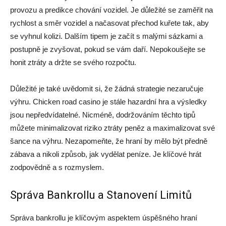
provozu a predikce chování vozidel. Je důležité se zaměřit na
rychlost a směr vozidel a načasovat přechod kuřete tak, aby
se vyhnul kolizi. Dalším tipem je začít s malými sázkami a
postupně je zvyšovat, pokud se vám daří. Nepokoušejte se
honit ztráty a držte se svého rozpočtu.
Důležité je také uvědomit si, že žádná strategie nezaručuje
výhru. Chicken road casino je stále hazardní hra a výsledky
jsou nepředvídatelné. Nicméně, dodržováním těchto tipů
můžete minimalizovat riziko ztráty peněz a maximalizovat své
šance na výhru. Nezapomeňte, že hraní by mělo být předně
zábava a nikoli způsob, jak vydělat peníze. Je klíčové hrát
zodpovědně a s rozmyslem.
Správa Bankrollu a Stanovení Limitů
Správa bankrollu je klíčovým aspektem úspěšného hraní