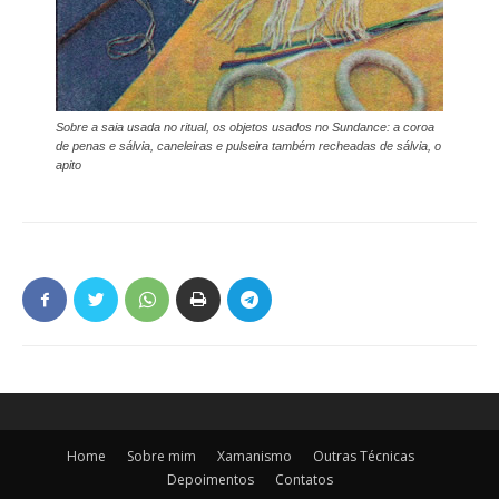
Sobre a saia usada no ritual, os objetos usados no Sundance: a coroa
de penas e sálvia, caneleiras e pulseira também recheadas de sálvia, o
apito
Home
Sobre mim
Xamanismo
Outras Técnicas
Depoimentos
Contatos