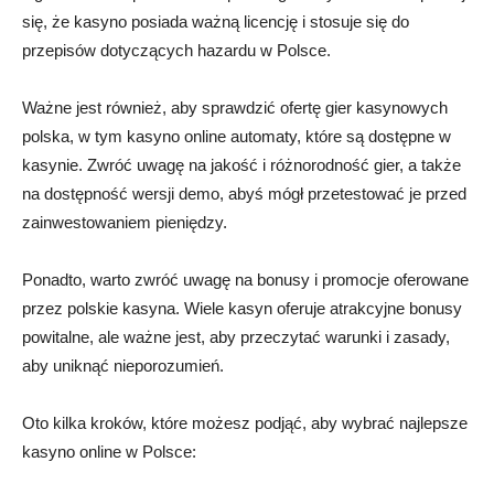
się, że kasyno posiada ważną licencję i stosuje się do
przepisów dotyczących hazardu w Polsce.
Ważne jest również, aby sprawdzić ofertę gier kasynowych
polska, w tym kasyno online automaty, które są dostępne w
kasynie. Zwróć uwagę na jakość i różnorodność gier, a także
na dostępność wersji demo, abyś mógł przetestować je przed
zainwestowaniem pieniędzy.
Ponadto, warto zwróć uwagę na bonusy i promocje oferowane
przez polskie kasyna. Wiele kasyn oferuje atrakcyjne bonusy
powitalne, ale ważne jest, aby przeczytać warunki i zasady,
aby uniknąć nieporozumień.
Oto kilka kroków, które możesz podjąć, aby wybrać najlepsze
kasyno online w Polsce: