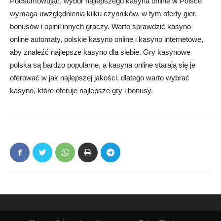
Podsumowując, wybór najlepszego kasyna online w Polsce
wymaga uwzględnienia kilku czynników, w tym oferty gier,
bonusów i opinii innych graczy. Warto sprawdzić kasyno
online automaty, polskie kasyno online i kasyno internetowe,
aby znaleźć najlepsze kasyno dla siebie. Gry kasynowe
polska są bardzo popularne, a kasyna online starają się je
oferować w jak najlepszej jakości, dlatego warto wybrać
kasyno, które oferuje najlepsze gry i bonusy.