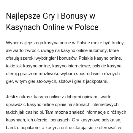
Najlepsze Gry i Bonusy w
Kasynach Online w Polsce
Wybór najlepszego kasyna online w Polsce może być trudny,
ale warto zwrócić uwagę na kasyno online automaty, które
oferują szeroki wybór gier i bonusów. Polskie kasyno online,
takie jak kasyno online, kasyno internetowe, polskie kasyna,
oferują graczom możliwość wyboru spośród wielu różnych
gier, w tym gier stołowych, slotów i gier z jackpotami.
Jeśli szukasz kasyna online z dobrymi opiniami, warto
sprawdzić kasyno online opinie na stronach internetowych,
takich jak casino pl. Tam można znaleźć informacje o różnych
kasynach, ich ofercie i bonusach. Gry kasynowe polska są
bardzo popularne, a kasyna online starają się je oferować w