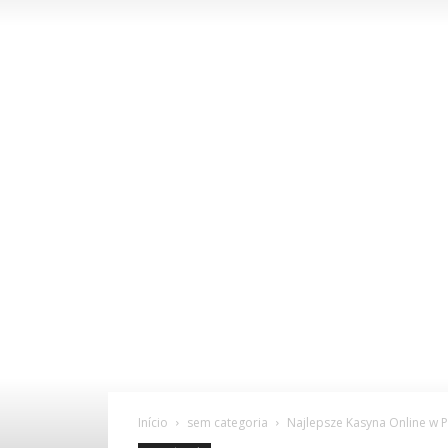
Início
sem categoria
Najlepsze Kasyna Online w 