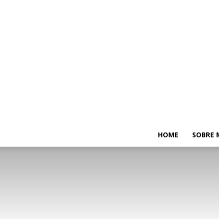
HOME
SOBRE 