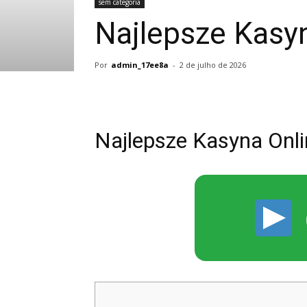
sem categoria
Najlepsze Kasy
Por
admin_17ee8a
-
2 de julho de 2026
Najlepsze Kasyna Onl