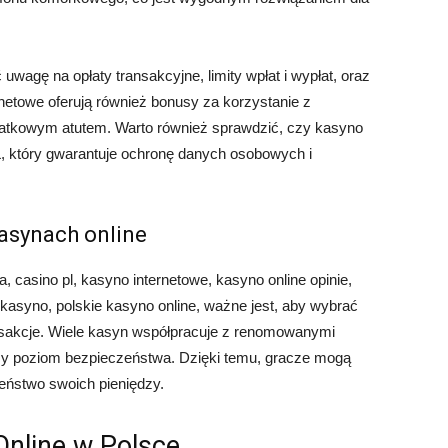
uwagę na opłaty transakcyjne, limity wpłat i wypłat, oraz
ernetowe oferują również bonusy za korzystanie z
datkowym atutem. Warto również sprawdzić, czy kasyno
SL, który gwarantuje ochronę danych osobowych i
asynach online
, casino pl, kasyno internetowe, kasyno online opinie,
 kasyno, polskie kasyno online, ważne jest, aby wybrać
ansakcje. Wiele kasyn współpracuje z renomowanymi
szy poziom bezpieczeństwa. Dzięki temu, gracze mogą
zeństwo swoich pieniędzy.
nline w Polsce