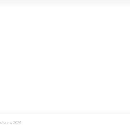
de
Almeida
Polsce w 2026