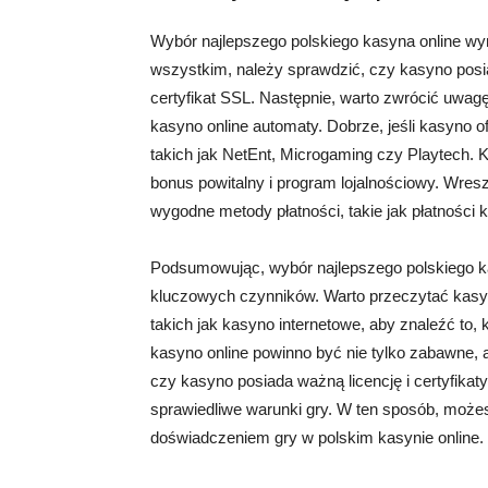
Wybór najlepszego polskiego kasyna online w
wszystkim, należy sprawdzić, czy kasyno posiad
certyfikat SSL. Następnie, warto zwrócić uwag
kasyno online automaty. Dobrze, jeśli kasyno 
takich jak NetEnt, Microgaming czy Playtech.
bonus powitalny i program lojalnościowy. Wresz
wygodne metody płatności, takie jak płatności 
Podsumowując, wybór najlepszego polskiego k
kluczowych czynników. Warto przeczytać kasyno
takich jak kasyno internetowe, aby znaleźć to,
kasyno online powinno być nie tylko zabawne, a
czy kasyno posiada ważną licencję i certyfikat
sprawiedliwe warunki gry. W ten sposób, moż
doświadczeniem gry w polskim kasynie online.