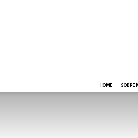
HOME
SOBRE 