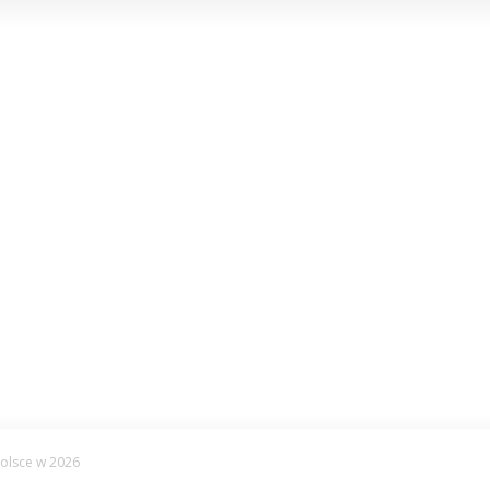
de
Almeida
Polsce w 2026