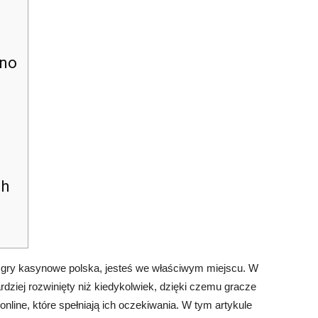
yno
ch
sze gry kasynowe polska, jesteś we właściwym miejscu. W
rdziej rozwinięty niż kiedykolwiek, dzięki czemu gracze
nline, które spełniają ich oczekiwania. W tym artykule