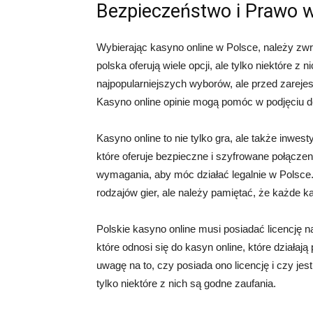
Bezpieczeństwo i Prawo 
Wybierając kasyno online w Polsce, należy zw
polska oferują wiele opcji, ale tylko niektóre z 
najpopularniejszych wyborów, ale przed zarejes
Kasyno online opinie mogą pomóc w podjęciu de
Kasyno online to nie tylko gra, ale także inwes
które oferuje bezpieczne i szyfrowane połączen
wymagania, aby móc działać legalnie w Polsce.
rodzajów gier, ale należy pamiętać, że każde 
Polskie kasyno online musi posiadać licencję n
które odnosi się do kasyn online, które działają
uwagę na to, czy posiada ono licencję i czy jes
tylko niektóre z nich są godne zaufania.