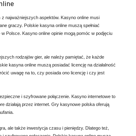
nline
 z najważniejszych aspektów. Kasyno online musi
ane graczy. Polskie kasyna online muszą spełniać
e w Polsce. Kasyno online opinie mogą pomóc w podjęciu
ejszych rodzajów gier, ale należy pamiętać, że każde
kie kasyna online muszą posiadać licencję na działalność
ócić uwagę na to, czy posiada ono licencję i czy jest
bezpieczne i szyfrowane połączenie. Kasyno internetowe to
óre działają przez internet. Gry kasynowe polska oferują
aufania.
ra, ale także inwestycja czasu i pieniędzy. Dlatego też,
e i szyfrowane połączenie. Polskie kasyna online muszą