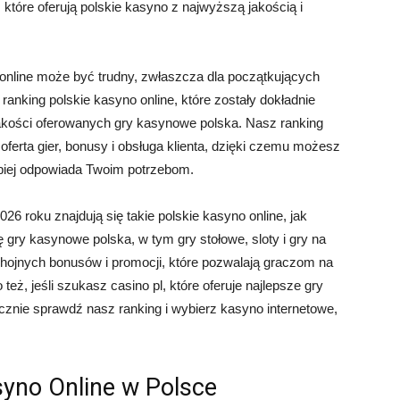
które oferują polskie kasyno z najwyższą jakością i
online może być trudny, zwłaszcza dla początkujących
ranking polskie kasyno online, które zostały dokładnie
jakości oferowanych gry kasynowe polska. Nasz ranking
oferta gier, bonusy i obsługa klienta, dzięki czemu możesz
lepiej odpowiada Twoim potrzebom.
6 roku znajdują się takie polskie kasyno online, jak
 gry kasynowe polska, w tym gry stołowe, sloty i gry na
 hojnych bonusów i promocji, które pozwalają graczom na
ż, jeśli szukasz casino pl, które oferuje najlepsze gry
ecznie sprawdź nasz ranking i wybierz kasyno internetowe,
yno Online w Polsce