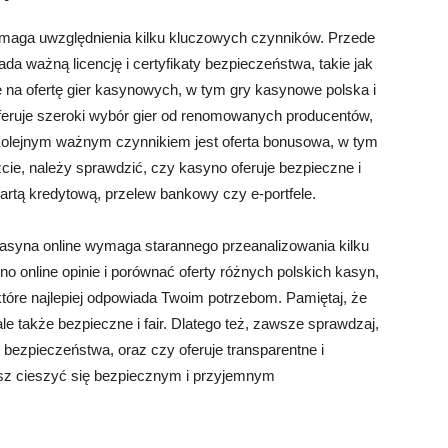
ymaga uwzględnienia kilku kluczowych czynników. Przede
a ważną licencję i certyfikaty bezpieczeństwa, takie jak
ę na ofertę gier kasynowych, w tym gry kasynowe polska i
oferuje szeroki wybór gier od renomowanych producentów,
 Kolejnym ważnym czynnikiem jest oferta bonusowa, w tym
cie, należy sprawdzić, czy kasyno oferuje bezpieczne i
kartą kredytową, przelew bankowy czy e-portfele.
asyna online wymaga starannego przeanalizowania kilku
 online opinie i porównać oferty różnych polskich kasyn,
 które najlepiej odpowiada Twoim potrzebom. Pamiętaj, że
le także bezpieczne i fair. Dlatego też, zawsze sprawdzaj,
y bezpieczeństwa, oraz czy oferuje transparentne i
esz cieszyć się bezpiecznym i przyjemnym