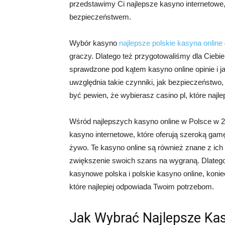
przedstawimy Ci najlepsze kasyno internetowe, 
bezpieczeństwem.
Wybór kasyno
najlepsze polskie kasyna online
graczy. Dlatego też przygotowaliśmy dla Ciebie 
sprawdzone pod kątem kasyno online opinie i 
uwzględnia takie czynniki, jak bezpieczeństwo, 
być pewien, że wybierasz casino pl, które naj
Wśród najlepszych kasyno online w Polsce w 202
kasyno internetowe, które oferują szeroką gamę
żywo. Te kasyno online są również znane z ich
zwiększenie swoich szans na wygraną. Dlatego te
kasynowe polska i polskie kasyno online, koni
które najlepiej odpowiada Twoim potrzebom.
Jak Wybrać Najlepsze Kas