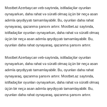
Mostbet Azerbaycan veb-saytında, istifadəçilər oyunları
oynayarkən, daha rahat və sürətli olmaq üçün bir neçə asan
adımla qeydiyyatı tamamlayabilir. Bu, oyunları daha rahat
oynayaraq, qazanma şansını artırır. Mostbet.az saytında,
istifadəçilər oyunları oynayarkən, daha rahat və sürətli olmaq
üçün bir neçə asan adımla qeydiyyatı tamamlayabilir. Bu,
oyunları daha rahat oynayaraq, qazanma şansını artırır.
Mostbet Azerbaycan veb-saytında, istifadəçilər oyunları
oynayarkən, daha rahat və sürətli olmaq üçün bir neçə asan
adımla qeydiyyatı tamamlayabilir. Bu, oyunları daha rahat
oynayaraq, qazanma şansını artırır. Mostbet.az saytında,
istifadəçilər oyunları oynayarkən, daha rahat və sürətli olmaq
üçün bir neçə asan adımla qeydiyyatı tamamlayabilir. Bu,
oyunları daha rahat oynayaraq, qazanma şansını artırır.