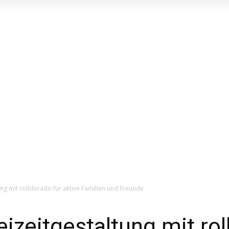
de
Almeida
ng mit rolldorado für aktive Familien und Freunde
izeitgestaltung mit rol