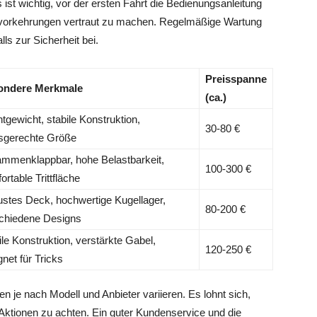
ist wichtig, vor der ersten Fahrt die Bedienungsanleitung
itsvorkehrungen vertraut zu machen. Regelmäßige Wartung
ls zur Sicherheit bei.
Preisspanne
ondere Merkmale
(ca.)
htgewicht, stabile Konstruktion,
30-80 €
rsgerechte Größe
mmenklappbar, hohe Belastbarkeit,
100-300 €
ortable Trittfläche
stes Deck, hochwertige Kugellager,
80-200 €
chiedene Designs
ile Konstruktion, verstärkte Gabel,
120-250 €
gnet für Tricks
 je nach Modell und Anbieter variieren. Es lohnt sich,
Aktionen zu achten. Ein guter Kundenservice und die