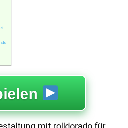
ei
ends
ielen
staltung mit rolldorado für