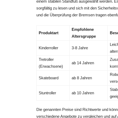
einem stabilen Standfuß ausgewählt werden. Es 
sorgfältig zu lesen und sich mit den Sicherhe
und die Überprüfung der Bremsen tragen ebenfal
Empfohlene
Produktart
Bes
Altersgruppe
Leic
Kinderroller
3-8 Jahre
alte
Tretroller
Zusa
ab 14 Jahren
(Erwachsene)
komf
Robu
Skateboard
ab 8 Jahren
vers
Stab
Stuntroller
ab 10 Jahren
geei
Die genannten Preise sind Richtwerte und können
verschiedene Angebote zu vergleichen und auf 