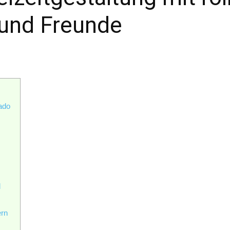
 und Freunde
rado
d
ern