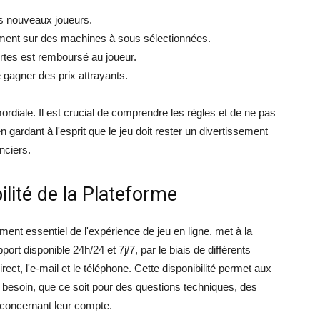
es nouveaux joueurs.
tement sur des machines à sous sélectionnées.
tes est remboursé au joueur.
e gagner des prix attrayants.
rdiale. Il est crucial de comprendre les règles et de ne pas
n gardant à l'esprit que le jeu doit rester un divertissement
nciers.
bilité de la Plateforme
ment essentiel de l'expérience de jeu en ligne. met à la
ort disponible 24h/24 et 7j/7, par le biais de différents
ect, l'e-mail et le téléphone. Cette disponibilité permet aux
e besoin, que ce soit pour des questions techniques, des
concernant leur compte.