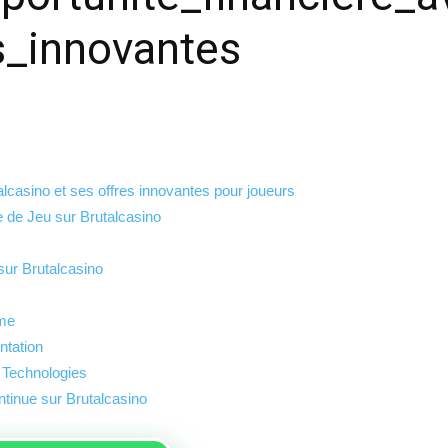
s_innovantes
alcasino et ses offres innovantes pour joueurs
 de Jeu sur Brutalcasino
ur Brutalcasino
rme
ntation
s Technologies
ntinue sur Brutalcasino