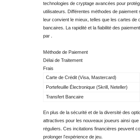
technologies de cryptage avancées pour protége
utilisateurs. Différentes méthodes de paiement s
leur convient le mieux, telles que les cartes de c
bancaires. La rapidité et la fiabilité des paie
par .
Méthode de Paiement
Délai de Traitement
Frais
Carte de Crédit (Visa, Mastercard)
Portefeuille Électronique (Skrill, Neteller)
Transfert Bancaire
En plus de la sécurité et de la diversité des op
attractives pour les nouveaux joueurs ainsi qu
réguliers. Ces incitations financières peuvent
prolonger l'expérience de jeu.