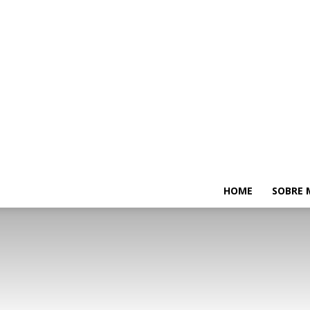
HOME
SOBRE 