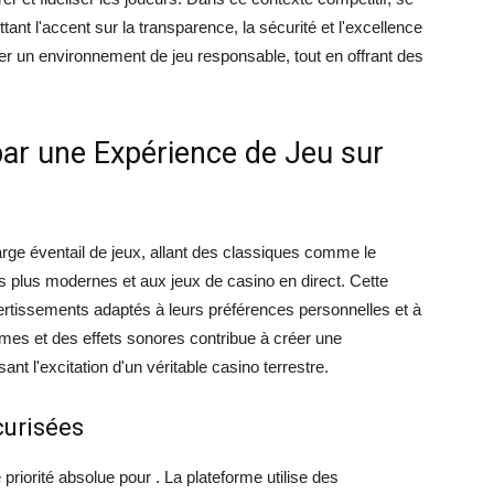
t l'accent sur la transparence, la sécurité et l'excellence
éer un environnement de jeu responsable, tout en offrant des
ar une Expérience de Jeu sur
arge éventail de jeux, allant des classiques comme le
es plus modernes et aux jeux de casino en direct. Cette
ertissements adaptés à leurs préférences personnelles et à
smes et des effets sonores contribue à créer une
t l'excitation d'un véritable casino terrestre.
urisées
priorité absolue pour . La plateforme utilise des