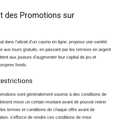
t des Promotions sur
l dans l'attrait d'un casino en ligne. propose une variété
ue aux tours gratuits, en passant par les remises en argent
ttent aux joueurs d'augmenter leur capital de jeu et
propres fonds.
estrictions
promotions sont généralement soumis à des conditions de
doivent miser un certain montant avant de pouvoir retirer
nt les termes et conditions de chaque offre avant de
ration. s'efforce de rendre ces conditions de mise