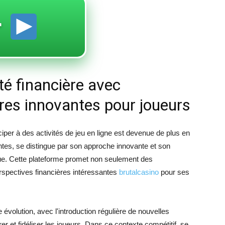
r
té financière avec
fres innovantes pour joueurs
iciper à des activités de jeu en ligne est devenue de plus en
tes, se distingue par son approche innovante et son
que. Cette plateforme promet non seulement des
rspectives financières intéressantes
brutalcasino
pour ses
évolution, avec l'introduction régulière de nouvelles
rer et fidéliser les joueurs. Dans ce contexte compétitif, se