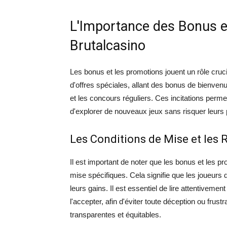
L'Importance des Bonus e
Brutalcasino
Les bonus et les promotions jouent un rôle crucia
d'offres spéciales, allant des bonus de bienven
et les concours réguliers. Ces incitations perme
d'explorer de nouveaux jeux sans risquer leurs 
Les Conditions de Mise et les R
Il est important de noter que les bonus et les 
mise spécifiques. Cela signifie que les joueurs 
leurs gains. Il est essentiel de lire attentiveme
l'accepter, afin d'éviter toute déception ou frust
transparentes et équitables.