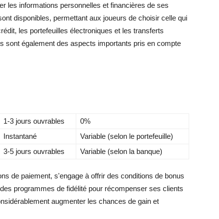
r les informations personnelles et financières de ses
ont disponibles, permettant aux joueurs de choisir celle qui
rédit, les portefeuilles électroniques et les transferts
ments sont également des aspects importants pris en compte
1-3 jours ouvrables
0%
Instantané
Variable (selon le portefeuille)
3-5 jours ouvrables
Variable (selon la banque)
tions de paiement, s'engage à offrir des conditions de bonus
e des programmes de fidélité pour récompenser ses clients
 considérablement augmenter les chances de gain et