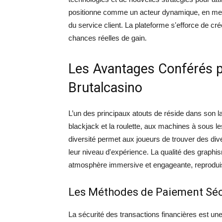
positionne comme un acteur dynamique, en mettan
du service client. La plateforme s'efforce de cr
chances réelles de gain.
Les Avantages Conférés p
Brutalcasino
L’un des principaux atouts de réside dans son l
blackjack et la roulette, aux machines à sous l
diversité permet aux joueurs de trouver des div
leur niveau d'expérience. La qualité des graphi
atmosphère immersive et engageante, reproduisan
Les Méthodes de Paiement Séc
La sécurité des transactions financières est une 