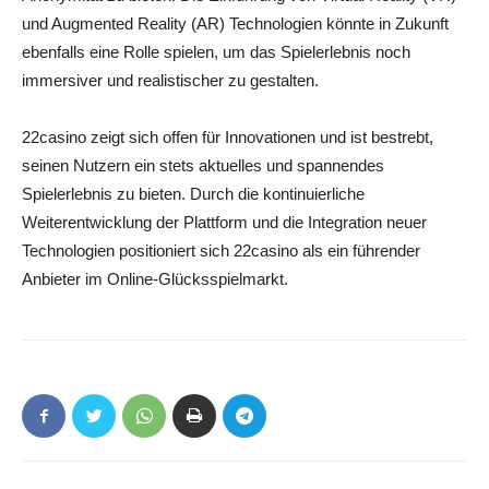
und Augmented Reality (AR) Technologien könnte in Zukunft
ebenfalls eine Rolle spielen, um das Spielerlebnis noch
immersiver und realistischer zu gestalten.
22casino zeigt sich offen für Innovationen und ist bestrebt,
seinen Nutzern ein stets aktuelles und spannendes
Spielerlebnis zu bieten. Durch die kontinuierliche
Weiterentwicklung der Plattform und die Integration neuer
Technologien positioniert sich 22casino als ein führender
Anbieter im Online-Glücksspielmarkt.