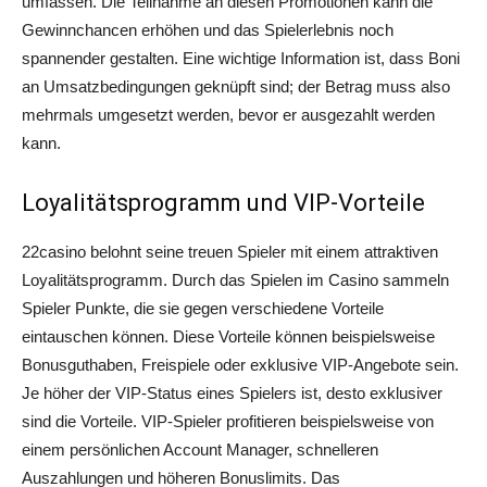
umfassen. Die Teilnahme an diesen Promotionen kann die
Gewinnchancen erhöhen und das Spielerlebnis noch
spannender gestalten. Eine wichtige Information ist, dass Boni
an Umsatzbedingungen geknüpft sind; der Betrag muss also
mehrmals umgesetzt werden, bevor er ausgezahlt werden
kann.
Loyalitätsprogramm und VIP-Vorteile
22casino belohnt seine treuen Spieler mit einem attraktiven
Loyalitätsprogramm. Durch das Spielen im Casino sammeln
Spieler Punkte, die sie gegen verschiedene Vorteile
eintauschen können. Diese Vorteile können beispielsweise
Bonusguthaben, Freispiele oder exklusive VIP-Angebote sein.
Je höher der VIP-Status eines Spielers ist, desto exklusiver
sind die Vorteile. VIP-Spieler profitieren beispielsweise von
einem persönlichen Account Manager, schnelleren
Auszahlungen und höheren Bonuslimits. Das