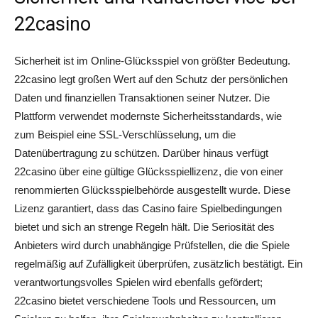
22casino
Sicherheit ist im Online-Glücksspiel von größter Bedeutung.
22casino legt großen Wert auf den Schutz der persönlichen
Daten und finanziellen Transaktionen seiner Nutzer. Die
Plattform verwendet modernste Sicherheitsstandards, wie
zum Beispiel eine SSL-Verschlüsselung, um die
Datenübertragung zu schützen. Darüber hinaus verfügt
22casino über eine gültige Glücksspiellizenz, die von einer
renommierten Glücksspielbehörde ausgestellt wurde. Diese
Lizenz garantiert, dass das Casino faire Spielbedingungen
bietet und sich an strenge Regeln hält. Die Seriosität des
Anbieters wird durch unabhängige Prüfstellen, die die Spiele
regelmäßig auf Zufälligkeit überprüfen, zusätzlich bestätigt. Ein
verantwortungsvolles Spielen wird ebenfalls gefördert;
22casino bietet verschiedene Tools und Ressourcen, um